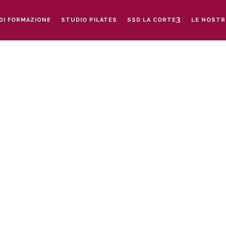
DI FORMAZIONE
STUDIO PILATES
SSD LA CORTE
LE NOSTR
CA - I CORSI
temporanea e approccio alla musicalità a Milano pre