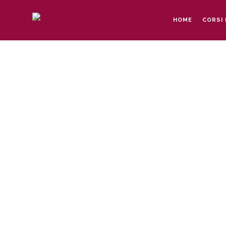
HOME
CORSI 
DANZARE E MUSI
Corsi di danze popolari, etniche e con
Milano