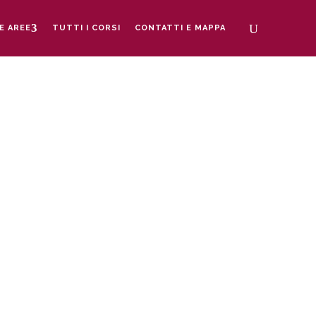
E AREE
TUTTI I CORSI
CONTATTI E MAPPA
sso SSD La Corte, VIA GIACOSA 5 –